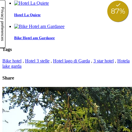
Hotel La Quiete
Bike Hotel am Gardasee
Tags
Bike hotel
,
Hotel 3 stelle
,
Hotel lago di Garda
,
3 star hotel
,
Hotela
lake garda
Share