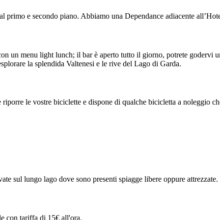
 al primo e secondo piano. Abbiamo una Dependance adiacente all’Hotel
con un menu light lunch; il bar è aperto tutto il giorno, potrete godervi
 esplorare la splendida Valtenesi e le rive del Lago di Garda.
orre le vostre biciclette e dispone di qualche bicicletta a noleggio che 
vate sul lungo lago dove sono presenti spiagge libere oppure attrezzate.
 con tariffa di 15€ all'ora.