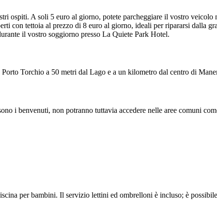
i ospiti. A soli 5 euro al giorno, potete parcheggiare il vostro veicolo
i con tettoia al prezzo di 8 euro al giorno, ideali per ripararsi dalla g
i durante il vostro soggiorno presso La Quiete Park Hotel.
a Porto Torchio a 50 metri dal Lago e a un kilometro dal centro di Mane
a sono i benvenuti, non potranno tuttavia accedere nelle aree comuni come 
iscina per bambini. Il servizio lettini ed ombrelloni è incluso; è possibi