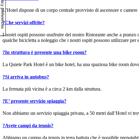
L’Hotel dispone di un corpo centrale provvisto di ascensore e camere
?
Che servizi offrite?
I nostri ospiti possono usufruire del nostro Ristorante anche a pranzo 
qualche bicicletta a noleggio che i nostri ospiti possono utilizzare per
?
In struttura è presente una bike room?
La Quiete Park Hotel è un bike hotel, ha una spaziosa bike room dove rip
?
Si arriva in autobus?
La fermata più vicina è a circa 2 km dalla struttura.
?
E’ presente servizio spiaggia?
Non abbiamo un servizio spiaggia privata, a 50 metri dall’Hotel vi tro
?
Avete campi da tennis?
Abbiamo un campo da tennis in terra battuta che è possibile prenotabile