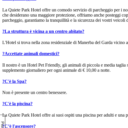
La Quiete Park Hotel offre un comodo servizio di parcheggio per i nostr
che desiderano una maggiore protezione, offriamo anche posteggi copert
parcheggio, garantiamo la tranquillità e la sicurezza dei vostri veicol
?
La struttura è vicina a un centro abitato?
L'Hotel si trova nella zona residenziale di Manerba del Garda vicino 
?
Accettate animali domestici?
Il nostro è un Hotel Pet Friendly, gli animali di piccola e media tagli
supplemento giornaliero per ogni animale di € 10,00 a notte.
?
C'è la Spa?
Non è presente un centro benessere.
?
C'è la piscina?
La Quiete Park Hotel offre ai suoi ospiti una piscina per adulti e una p
?
C’è l'ascensore?