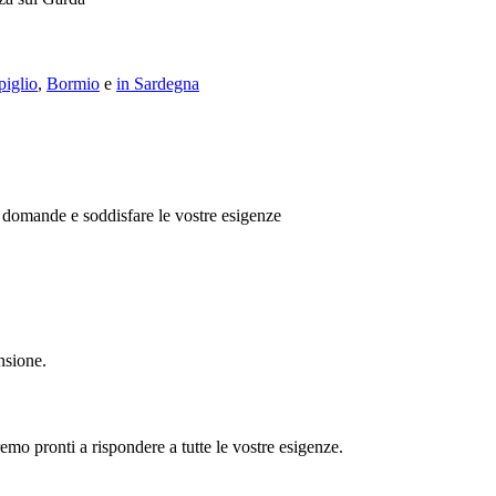
iglio
,
Bormio
e
in Sardegna
e domande e soddisfare le vostre esigenze
nsione.
emo pronti a rispondere a tutte le vostre esigenze.