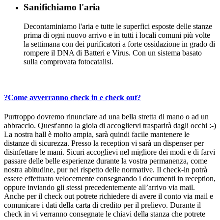
Sanifichiamo l'aria
Decontaminiamo l'aria e tutte le superfici esposte delle stanze
prima di ogni nuovo arrivo e in tutti i locali comuni più volte
la settimana con dei purificatori a forte ossidazione in grado di
rompere il DNA di Batteri e Virus. Con un sistema basato
sulla comprovata fotocatalisi.
?
Come avverranno check in e check out?
Purtroppo dovremo rinunciare ad una bella stretta di mano o ad un
abbraccio. Quest'anno la gioia di accogliervi trasparirà dagli occhi :-)
La nostra hall è molto ampia, sarà quindi facile mantenere le
distanze di sicurezza. Presso la reception vi sarà un dispenser per
disinfettare le mani. Sicuri accoglievi nel migliore dei modi e di farvi
passare delle belle esperienze durante la vostra permanenza, come
nostra abitudine, pur nel rispetto delle normative. Il check-in potrà
essere effettuato velocemente consegnando i documenti in reception,
oppure inviando gli stessi precedentemente all’arrivo via mail.
Anche per il check out potrete richiedere di avere il conto via mail e
comunicare i dati della carta di credito per il prelievo. Durante il
check in vi verranno consegnate le chiavi della stanza che potrete