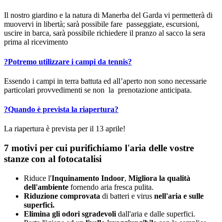
Il nostro giardino e la natura di Manerba del Garda vi permetterà di
muovervi in libertà; sarà possibile fare passeggiate, escursioni,
uscire in barca, sarà possibile richiedere il pranzo al sacco la sera
prima al ricevimento
?
Potremo utilizzare i campi da tennis?
Essendo i campi in terra battuta ed all’aperto non sono necessarie
particolari provvedimenti se non la prenotazione anticipata.
?
Quando è prevista la riapertura?
La riapertura è prevista per il 13 aprile!
7 motivi per cui purifichiamo l'aria delle vostre
stanze con al fotocatalisi
Riduce l'
Inquinamento Indoor
,
Migliora la qualità
dell'ambiente
fornendo aria fresca pulita.
Riduzione comprovata
di batteri e virus
nell'aria e sulle
superfici.
Elimina gli odori sgradevoli
dall'aria e dalle superfici.