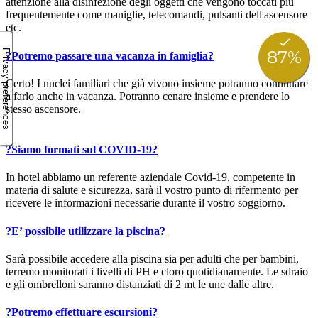
attenzione alla disinfezione degli oggetti che vengono toccati più
frequentemente come maniglie, telecomandi, pulsanti dell'ascensore
etc.
?
Potremo passare una vacanza in famiglia?
Certo! I nuclei familiari che già vivono insieme potranno continuare
a farlo anche in vacanza. Potranno cenare insieme e prendere lo
stesso ascensore.
?
Siamo formati sul COVID-19?
In hotel abbiamo un referente aziendale Covid-19, competente in
materia di salute e sicurezza, sarà il vostro punto di rifermento per
ricevere le informazioni necessarie durante il vostro soggiorno.
?
E’ possibile utilizzare la piscina?
Sarà possibile accedere alla piscina sia per adulti che per bambini,
terremo monitorati i livelli di PH e cloro quotidianamente. Le sdraio
e gli ombrelloni saranno distanziati di 2 mt le une dalle altre.
?
Potremo effettuare escursioni?