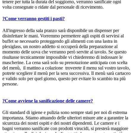
tenere per tutta la durata del soggiorno, verranno sanificate ogni
volta consegnate o ridate dal personale di ricevimento.
?
Come verranno gestiti i pasti?
All'ingresso della sala pranzo sarà disponibile un dispenser per
disinfettare le mani. Vorremmo permettere agli ospiti di servirsi al
buffet se necessario proteggendo gli alimenti con una lastra in
plexiglass, un nostro addetto si occuperà della preparazione al
momento delle uova che verranno però servite al tavolo. Se questo
risultasse tecnicamente impossibile vi chiederemo di indossare le
mascherine. La cena sarà solo su prenotazione anticipata con scelta
del menù, il mattino a colazione troverete il menu sul vostro tavolo,
potrete scegliere il menù per la sera successiva. Il menù sarà cartaceo
e valido solo per quel giorno, questo per evitare lo scambio tra più
persone.
?
Come avviene la sanificazione delle camere?
Gli standard di igiene e pulizia sono sempre stati per noi di estrema
importanza. Stiamo attuando delle ulteriori misure atte a garantire la
sicurezza dei nostri ospiti e dei nostri dipendenti. Le camere e i
bagni verranno sanificate con prodotti virucidi, si presterà maggiore