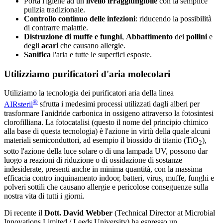
Porta l'igiene ad un
livello irraggiungibile
con la semplice
pulizia tradizionale.
Controllo continuo delle infezioni
: riducendo la possibilità
di contrarre malattie.
Distruzione di muffe e funghi
,
Abbattimento
dei
pollini
e
degli
acari
che causano allergie.
Sanifica
l'aria e tutte le superfici esposte.
Utilizziamo purificatori d'aria molecolari
Utiliziamo la tecnologia dei purificatori aria della linea
®
AIRsteril
sfrutta i medesimi processi utilizzati dagli alberi per
trasformare l'anidride carbonica in ossigeno attraverso la fotosintesi
clorofilliana. La fotocatalisi (questo il nome del principio chimico
alla base di questa tecnologia) è l'azione in virtù della quale alcuni
materiali semiconduttori, ad esempio il biossido di titanio (TiO
),
2
sotto l'azione della luce solare o di una lampada UV, possono dar
luogo a reazioni di riduzione o di ossidazione di sostanze
indesiderate, presenti anche in minima quantità, con la massima
efficacia contro inquinamento indoor, batteri, virus, muffe, funghi e
polveri sottili che causano allergie e pericolose conseguenze sulla
nostra vita di tutti i giorni.
Di recente il
Dott. David Webber
(Technical Director at Microbial
Innovations Limited / Leeds University) ha espresso un