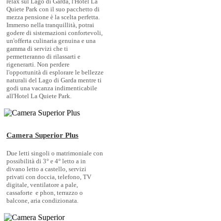
relax sul Lago di Garda, l'Hotel La
Quiete Park con il suo pacchetto di
mezza pensione è la scelta perfetta.
Immerso nella tranquillità, potrai
godere di sistemazioni confortevoli,
un'offerta culinaria genuina e una
gamma di servizi che ti
permetteranno di rilassarti e
rigenerarti. Non perdere
l'opportunità di esplorare le bellezze
naturali del Lago di Garda mentre ti
godi una vacanza indimenticabile
all'Hotel La Quiete Park.
Camera Superior Plus
Due letti singoli o matrimoniale con
possibilità di 3° e 4° letto a in
divano letto a castello, servizi
privati con doccia, telefono, TV
digitale, ventilatore a pale,
cassaforte e phon, terrazzo o
balcone, aria condizionata.