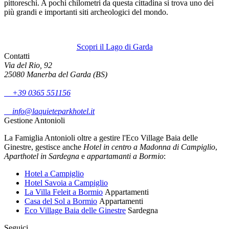
pittoreschi. A pochi chilometri da questa cittadina si trova uno dei
più grandi e importanti siti archeologici del mondo.
Scopri il Lago di Garda
Contatti
Via del Rio, 92
25080 Manerba del Garda (BS)
+39 0365 551156
info@laquieteparkhotel.it
Gestione Antonioli
La Famiglia Antonioli oltre a gestire l'Eco Village Baia delle
Ginestre, gestisce anche
Hotel in centro a Madonna di Campiglio
,
Aparthotel in Sardegna
e
appartamanti a Bormio
:
Hotel a Campiglio
Hotel Savoia a Campiglio
La Villa Feleit a Bormio
Appartamenti
Casa del Sol a Bormio
Appartamenti
Eco Village Baia delle Ginestre
Sardegna
Seguici