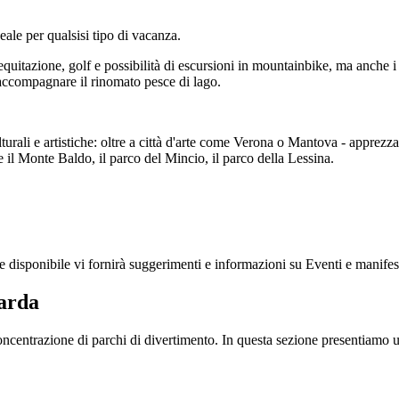
ale per qualsisi tipo di vacanza.
 equitazione, golf e possibilità di escursioni in mountainbike, ma anche i
er accompagnare il rinomato pesce di lago.
lturali e artistiche: oltre a città d'arte come Verona o Mantova - apprezz
l Monte Baldo, il parco del Mincio, il parco della Lessina.
 e disponibile vi fornirà suggerimenti e informazioni su Eventi e manife
Garda
concentrazione di parchi di divertimento. In questa sezione presentiamo