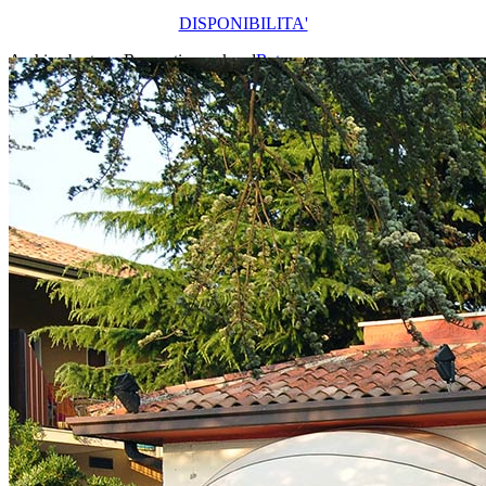
DISPONIBILITA'
Archive by tag :
Romantic weekend
Return